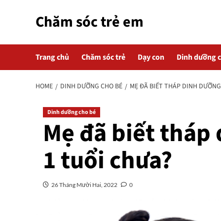
Skip
Chăm sóc trẻ em
to
content
Trang chủ
Chăm sóc trẻ
Dạy con
Dinh dưỡng 
HOME
DINH DƯỠNG CHO BÉ
MẸ ĐÃ BIẾT THÁP DINH DƯỠNG
Dinh dưỡng cho bé
Mẹ đã biết tháp 
1 tuổi chưa?
26 Tháng Mười Hai, 2022
0