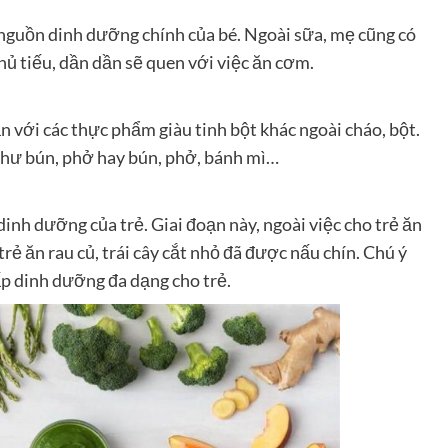
à nguồn dinh dưỡng chính của bé. Ngoài sữa, mẹ cũng có
hủ tiếu, dần dần sẽ quen với việc ăn cơm.
 với các thực phẩm giàu tinh bột khác ngoài cháo, bột.
như bún, phở hay bún, phở, bánh mì…
inh dưỡng của trẻ. Giai đoạn này, ngoài việc cho trẻ ăn
trẻ ăn rau củ, trái cây cắt nhỏ đã được nấu chín. Chú ý
cấp dinh dưỡng đa dạng cho trẻ.