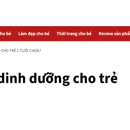
cho bé
Làm đẹp cho bé
Thời trang cho bé
Review sản ph
 CHO TRẺ 1 TUỔI CHƯA?
dinh dưỡng cho trẻ