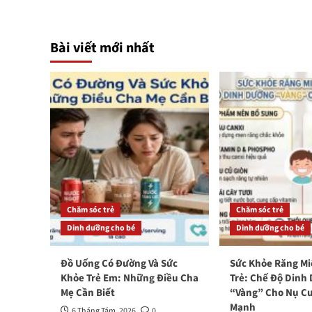
Bài viết mới nhất
Chăm sóc trẻ
Chăm sóc trẻ
Dinh dưỡng cho bé
Dinh dưỡng cho bé
Đồ Uống Có Đường Và Sức
Sức Khỏe Răng M
Khỏe Trẻ Em: Những Điều Cha
Trẻ: Chế Độ Dinh
Mẹ Cần Biết
“Vàng” Cho Nụ Cư
Mạnh
6 Tháng Tám, 2026
0