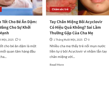
Chăm sóc trẻ
 Tốt Cho Bé Ăn Dặm:
Tay Chân Miệng Bôi Acyclovir
 Vàng Cho Sự Khởi
Có Hiệu Quả Không? Sai Lầm
 Mạnh
Thường Gặp Của Cha Mẹ
i Một, 2025
0
1 Tháng Mười Một, 2025
0
ốt cho bé ăn dặm là một
Nhiều cha mẹ thấy trẻ nổi mụn nước
 mối quan tâm hàng đầu
liền tự ý bôi Acyclovir vì nhầm lẫn tay
ha...
chân miệng với...
d
Read
Read More
e
more
ut
about
ực
Tay
ẩm
Chân
Miệng
o
Bôi
Acyclovir
Có
m:
Hiệu