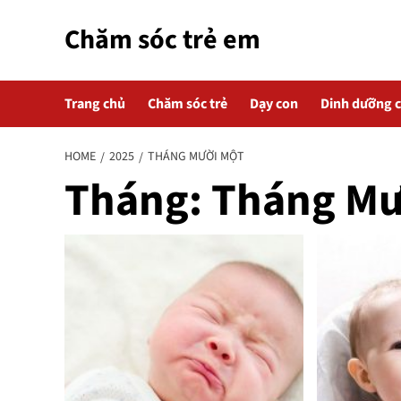
Skip
Chăm sóc trẻ em
to
content
Trang chủ
Chăm sóc trẻ
Dạy con
Dinh dưỡng 
HOME
2025
THÁNG MƯỜI MỘT
Tháng:
Tháng Mư