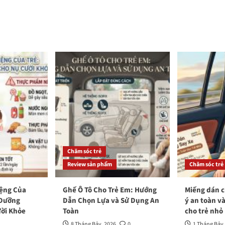
Chăm sóc trẻ
Review sản phẩm
Chăm sóc trẻ
iệng Của
Ghế Ô Tô Cho Trẻ Em: Hướng
Miếng dán c
 Dưỡng
Dẫn Chọn Lựa và Sử Dụng An
ý an toàn v
ời Khỏe
Toàn
cho trẻ nhỏ
8 Tháng Bảy, 2026
0
1 Tháng Bảy,