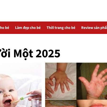
cho bé
Làm đẹp cho bé
Thời trang cho bé
Review sản ph
ời Một 2025