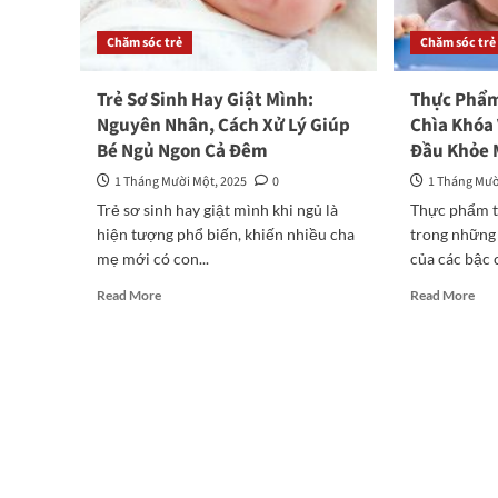
Chăm sóc trẻ
Chăm sóc trẻ
Trẻ Sơ Sinh Hay Giật Mình:
Thực Phẩm
Nguyên Nhân, Cách Xử Lý Giúp
Chìa Khóa
Bé Ngủ Ngon Cả Đêm
Đầu Khỏe
1 Tháng Mười Một, 2025
0
1 Tháng Mườ
Trẻ sơ sinh hay giật mình khi ngủ là
Thực phẩm t
hiện tượng phổ biến, khiến nhiều cha
trong những
mẹ mới có con...
của các bậc c
Read
Rea
Read More
Read More
more
mor
about
abo
Trẻ
Th
Sơ
Ph
Sinh
Tốt
Hay
Ch
Giật
Bé
Mình:
Ăn
Nguyên
Dặ