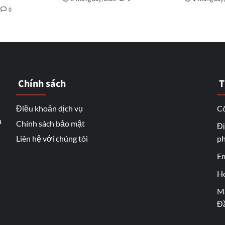
0
Chính sách
T
Điều khoản dịch vụ
Cô
a
Chính sách bảo mật
Đị
Liên hệ với chúng tôi
ph
Em
Ho
Mã
Đầ