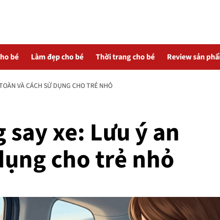
cho bé
Làm đẹp cho bé
Thời trang cho bé
Review sản ph
 TOÀN VÀ CÁCH SỬ DỤNG CHO TRẺ NHỎ
 say xe: Lưu ý an
dụng cho trẻ nhỏ