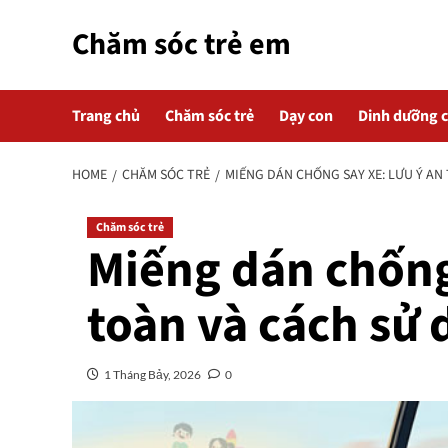
Skip
Chăm sóc trẻ em
to
content
Trang chủ
Chăm sóc trẻ
Dạy con
Dinh dưỡng 
HOME
CHĂM SÓC TRẺ
MIẾNG DÁN CHỐNG SAY XE: LƯU Ý AN
Chăm sóc trẻ
Miếng dán chống
toàn và cách sử 
1 Tháng Bảy, 2026
0