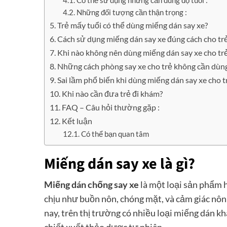
Có thể sử dụng nhưng cần đúng độ tuổi :
Những đối tượng cần thận trọng :
Trẻ mấy tuổi có thể dùng miếng dán say xe?
Cách sử dụng miếng dán say xe đúng cách cho trẻ
Khi nào không nên dùng miếng dán say xe cho tr
Những cách phòng say xe cho trẻ không cần dùng
Sai lầm phổ biến khi dùng miếng dán say xe cho tr
Khi nào cần đưa trẻ đi khám?
FAQ – Câu hỏi thường gặp :
Kết luận
Có thể bạn quan tâm
Miếng dán say xe là gì?
Miếng dán chống say xe
là một loại sản phẩm h
chịu như buồn nôn, chóng mặt, và cảm giác nôn 
nay, trên thị trường có nhiều loại miếng dán k
chiết xuất thảo dược tự nhiên.