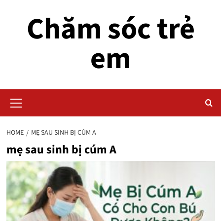
Skip
Chăm sóc trẻ
to
content
em
Primary
Menu
HOME
MẸ SAU SINH BỊ CÚM A
mẹ sau sinh bị cúm A