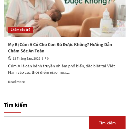
Chăm sóc trẻ
Mẹ Bị Cúm A Có Cho Con Bú Được Không? Hướng Dẫn
Chăm Sóc An Toàn
13 Tháng Sáu, 2026
0
Cúm A là căn bệnh truyền nhiễm phổ biến, đặc biệt tại Việt
Nam vào các thời điểm giao mùa....
Read
Read More
more
about
Mẹ
Bị
Tìm kiếm
Cúm
A
Có
Tìm kiếm
Cho