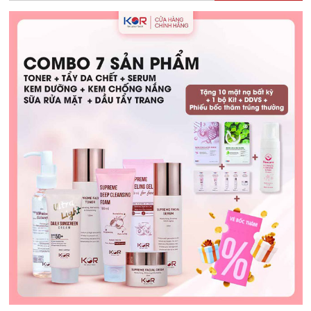
Con
Bú
Được
Không?
Hướng
Dẫn
Chăm
Sóc
An
Toàn