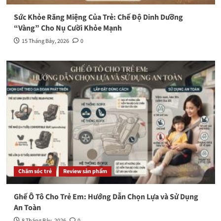
Sức Khỏe Răng Miệng Của Trẻ: Chế Độ Dinh Dưỡng
“Vàng” Cho Nụ Cười Khỏe Mạnh
15 Tháng Bảy, 2026
0
Chăm sóc trẻ
Review sản phẩm
Ghế Ô Tô Cho Trẻ Em: Hướng Dẫn Chọn Lựa và Sử Dụng
An Toàn
8 Tháng Bảy, 2026
0