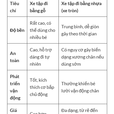
Tiêu
Xe tập đi
Xe tập đi bằng nhựa
chí
bằng gỗ
(xe tròn)
Rất cao, có
Trung bình, dễ giòn
Độ bền
thể dùng cho
gãy theo thời gian
nhiều bé
Cao, hỗ trợ
Có nguy cơ gây biến
An
dáng đi tự
dạng xương chân nếu
toàn
nhiên
dùng sớm
Phát
Tốt, kích
triển
Thường khiến bé
thích cơ bắp
vận
lười vận động chân
chủ động
động
Giá
Đa dạng, từ rẻ đến
Cao hơn