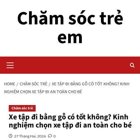
Skip
Chăm sóc trẻ
to
content
em
Primary
Menu
HOME
CHĂM SÓC TRẺ
XE TẬP ĐI BẰNG GỖ CÓ TỐT KHÔNG? KINH
NGHIỆM CHỌN XE TẬP ĐI AN TOÀN CHO BÉ
Chăm sóc trẻ
Xe tập đi bằng gỗ có tốt không? Kinh
nghiệm chọn xe tập đi an toàn cho bé
27 Tháng Hai, 2026
0