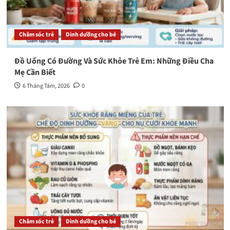
Chăm sóc trẻ
Dinh dưỡng cho bé
Đồ Uống Có Đường Và Sức Khỏe Trẻ Em: Những Điều Cha
Mẹ Cần Biết
6 Tháng Tám, 2026
0
Chăm sóc trẻ
Dinh dưỡng cho bé