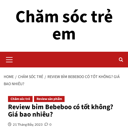
Skip
Chăm sóc trẻ
to
content
em
Primary
Menu
HOME
CHĂM SÓC TRẺ
REVIEW BỈM BEBEBOO CÓ TỐT KHÔNG? GIÁ
BAO NHIÊU?
Chăm sóc trẻ
Review sản phẩm
Review bỉm Bebeboo có tốt không?
Giá bao nhiêu?
21 Tháng Bảy, 2023
0