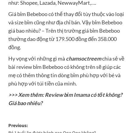
như: Shopee, Lazada, NewwayMart,….
Giá bỉm Bebeboo có thể thay đổi tùy thuộc vào loại
và size bỉm cũng như địa chỉ bán. Vậy bỉm Bebeboo
giá bao nhiêu? – Trên thị trường giá bỉm Bebeboo
thường dao động từ 179.500 đồng đến 358.000
đồng.
Hy vọng với những gì mà
chamsoctreem
chia sẻ về
bài review bỉm Bebeboo có không trên sẽ giúp các
mẹ có thêm thông tin dòng bỉm phù hợp với bé và
phù hợp với túi tiền của mình.
>>> Xem thêm: Review
bỉm Imama có tốt không
?
Giá bao nhiêu?
Post
Previous:
Bé 1 tuổi ăn được bánh gạo One One không?