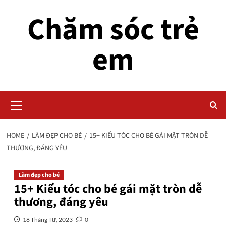
Skip
Chăm sóc trẻ
to
content
em
Primary
Menu
HOME
LÀM ĐẸP CHO BÉ
15+ KIỂU TÓC CHO BÉ GÁI MẶT TRÒN DỄ
THƯƠNG, ĐÁNG YÊU
Làm đẹp cho bé
15+ Kiểu tóc cho bé gái mặt tròn dễ
thương, đáng yêu
18 Tháng Tư, 2023
0