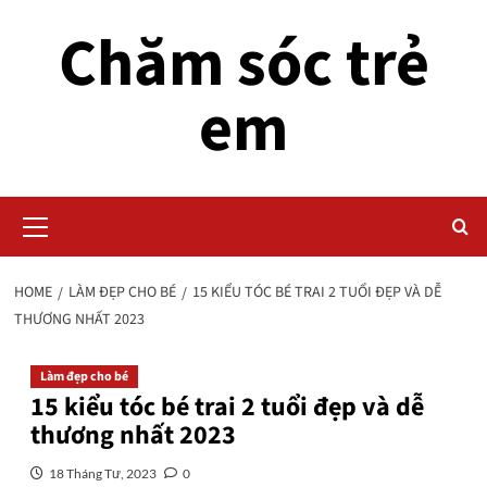
Skip
Chăm sóc trẻ
to
content
em
Primary
Menu
HOME
LÀM ĐẸP CHO BÉ
15 KIỂU TÓC BÉ TRAI 2 TUỔI ĐẸP VÀ DỄ
THƯƠNG NHẤT 2023
Làm đẹp cho bé
15 kiểu tóc bé trai 2 tuổi đẹp và dễ
thương nhất 2023
18 Tháng Tư, 2023
0