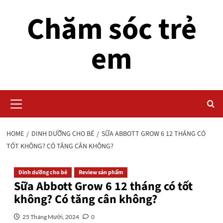
Skip
Chăm sóc trẻ
to
content
em
Primary
Menu
HOME
DINH DƯỠNG CHO BÉ
SỮA ABBOTT GROW 6 12 THÁNG CÓ
TỐT KHÔNG? CÓ TĂNG CÂN KHÔNG?
Dinh dưỡng cho bé
Review sản phẩm
Sữa Abbott Grow 6 12 tháng có tốt
không? Có tăng cân không?
25 Tháng Mười, 2024
0