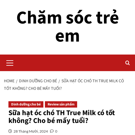
Skip
Chăm sóc trẻ
to
content
em
Primary
Menu
HOME
DINH DƯỠNG CHO BÉ
SỮA HẠT ÓC CHÓ TH TRUE MILK CÓ
TỐT KHÔNG? CHO BÉ MẤY TUỔI?
Dinh dưỡng cho bé
Review sản phẩm
Sữa hạt óc chó TH True Milk có tốt
không? Cho bé mấy tuổi?
28 Tháng Mười, 2024
0