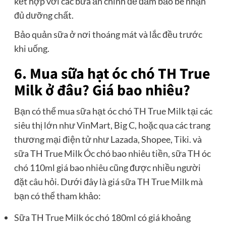
kết hợp với các bữa ăn chính để đảm bảo bé nhận
đủ dưỡng chất.
Bảo quản sữa ở nơi thoáng mát và lắc đều trước
khi uống.
6. Mua sữa hạt óc chó TH True
Milk ở đâu? Giá bao nhiêu?
Bạn có thể mua sữa hạt óc chó TH True Milk tại các
siêu thị lớn như VinMart, Big C, hoặc qua các trang
thương mại điện tử như Lazada, Shopee, Tiki. và
sữa TH True Milk Óc chó bao nhiêu tiền, sữa TH óc
chó 110ml giá bao nhiêu cũng được nhiều người
đặt câu hỏi. Dưới đây là giá sữa TH True Milk mà
bạn có thể tham khảo:
Sữa TH True Milk óc chó 180ml có giá khoảng