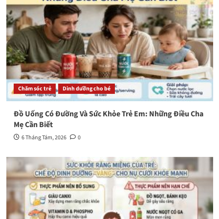
Chăm sóc trẻ
Dinh dưỡng cho bé
Đồ Uống Có Đường Và Sức Khỏe Trẻ Em: Những Điều Cha
Mẹ Cần Biết
6 Tháng Tám, 2026
0