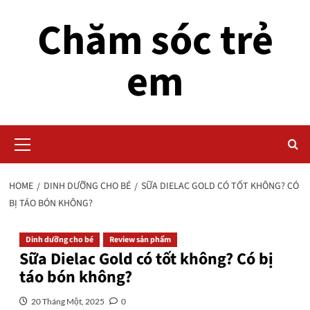
Skip
Chăm sóc trẻ
to
content
em
Primary
Menu
HOME
DINH DƯỠNG CHO BÉ
SỮA DIELAC GOLD CÓ TỐT KHÔNG? CÓ
BỊ TÁO BÓN KHÔNG?
Dinh dưỡng cho bé
Review sản phẩm
Sữa Dielac Gold có tốt không? Có bị
táo bón không?
20 Tháng Một, 2025
0