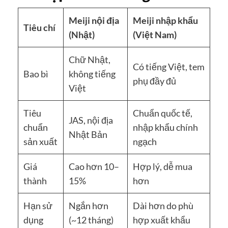
Meiji nội địa
Meiji nhập khẩu
Tiêu chí
(Nhật)
(Việt Nam)
Chữ Nhật,
Có tiếng Việt, tem
Bao bì
không tiếng
phụ đầy đủ
Việt
Tiêu
Chuẩn quốc tế,
JAS, nội địa
chuẩn
nhập khẩu chính
Nhật Bản
sản xuất
ngạch
Giá
Cao hơn 10–
Hợp lý, dễ mua
thành
15%
hơn
Hạn sử
Ngắn hơn
Dài hơn do phù
dụng
(~12 tháng)
hợp xuất khẩu