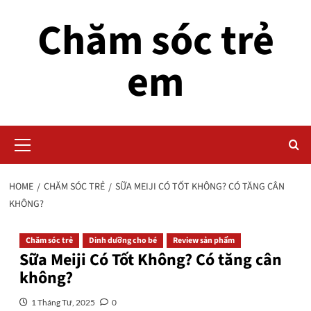
Skip
Chăm sóc trẻ
to
content
em
Primary
Menu
HOME
CHĂM SÓC TRẺ
SỮA MEIJI CÓ TỐT KHÔNG? CÓ TĂNG CÂN
KHÔNG?
Chăm sóc trẻ
Dinh dưỡng cho bé
Review sản phẩm
Sữa Meiji Có Tốt Không? Có tăng cân
không?
1 Tháng Tư, 2025
0