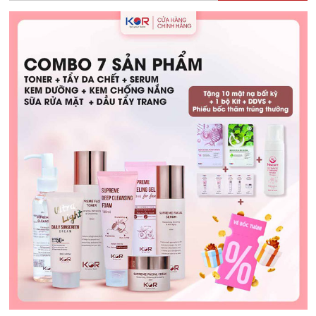
Thức:
Giải
Pháp
Hỗ
Trợ
Hấp
Thu
Dinh
Dưỡng
Cho
Trẻ