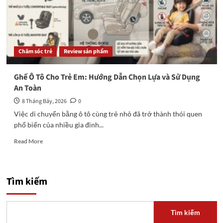
Chăm sóc trẻ
Review sản phẩm
Ghế Ô Tô Cho Trẻ Em: Hướng Dẫn Chọn Lựa và Sử Dụng
An Toàn
8 Tháng Bảy, 2026
0
Việc di chuyển bằng ô tô cùng trẻ nhỏ đã trở thành thói quen
phổ biến của nhiều gia đình...
Read
Read More
more
about
Ghế
Ô
Tìm kiếm
Tô
Cho
Trẻ
Tìm kiếm
Em: