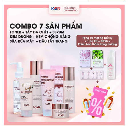
Hướng
Dẫn
Chọn
Lựa
và
Sử
Dụng
An
Toàn