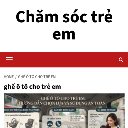
Skip
Chăm sóc trẻ
to
content
em
Primary
Menu
HOME
GHẾ Ô TÔ CHO TRẺ EM
ghế ô tô cho trẻ em