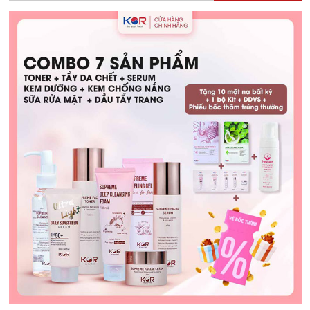
Hướng
Dẫn
Chọn
Lựa
và
Sử
Dụng
An
Toàn