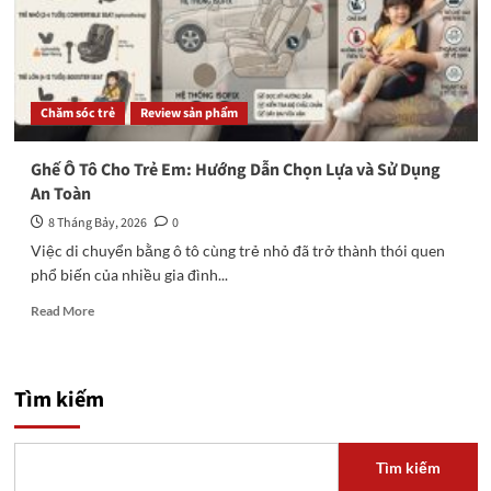
Chăm sóc trẻ
Review sản phẩm
Ghế Ô Tô Cho Trẻ Em: Hướng Dẫn Chọn Lựa và Sử Dụng
An Toàn
8 Tháng Bảy, 2026
0
Việc di chuyển bằng ô tô cùng trẻ nhỏ đã trở thành thói quen
phổ biến của nhiều gia đình...
Read
Read More
more
about
Ghế
Ô
Tìm kiếm
Tô
Cho
Trẻ
Tìm kiếm
Em: