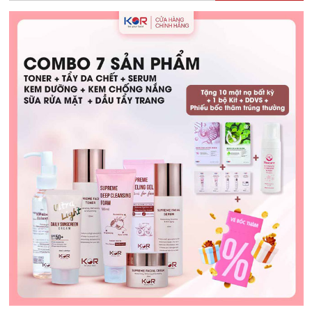
Hướng
Dẫn
Chọn
Lựa
và
Sử
Dụng
An
Toàn