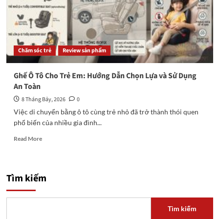
Chăm sóc trẻ
Review sản phẩm
Ghế Ô Tô Cho Trẻ Em: Hướng Dẫn Chọn Lựa và Sử Dụng
An Toàn
8 Tháng Bảy, 2026
0
Việc di chuyển bằng ô tô cùng trẻ nhỏ đã trở thành thói quen
phổ biến của nhiều gia đình...
Read
Read More
more
about
Ghế
Ô
Tìm kiếm
Tô
Cho
Trẻ
Tìm kiếm
Em: