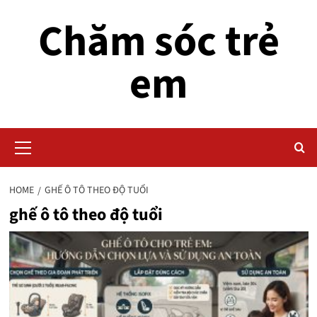
Skip
Chăm sóc trẻ
to
content
em
Primary
Menu
HOME
GHẾ Ô TÔ THEO ĐỘ TUỔI
ghế ô tô theo độ tuổi