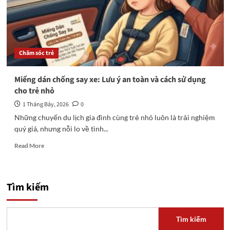
Chăm sóc trẻ
Miếng dán chống say xe: Lưu ý an toàn và cách sử dụng
cho trẻ nhỏ
1 Tháng Bảy, 2026
0
Những chuyến du lịch gia đình cùng trẻ nhỏ luôn là trải nghiệm
quý giá, nhưng nỗi lo về tình...
Read
Read More
more
about
Miếng
dán
Tìm kiếm
chống
say
xe:
Tìm kiếm
Lưu