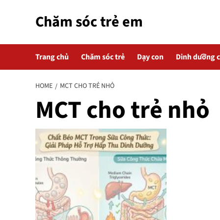
Skip
Chăm sóc trẻ em
to
content
Trang chủ
Chăm sóc trẻ
Dạy con
Dinh dưỡng 
HOME
MCT CHO TRẺ NHỎ
MCT cho trẻ nhỏ