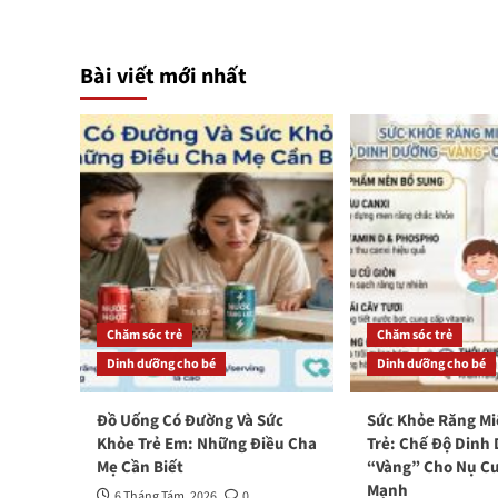
Bài viết mới nhất
Chăm sóc trẻ
Chăm sóc trẻ
Dinh dưỡng cho bé
Dinh dưỡng cho bé
Đồ Uống Có Đường Và Sức
Sức Khỏe Răng M
Khỏe Trẻ Em: Những Điều Cha
Trẻ: Chế Độ Dinh
Mẹ Cần Biết
“Vàng” Cho Nụ Cư
Mạnh
6 Tháng Tám, 2026
0