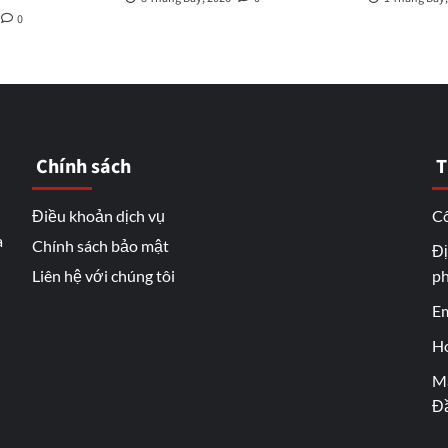
0
Chính sách
T
Điều khoản dịch vụ
Cô
a
Chính sách bảo mật
Đị
Liên hệ với chúng tôi
ph
Em
Ho
Mã
Đầ