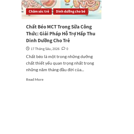
Chăm sóc trẻ
Dinh dưỡng cho bé
Chất Béo MCT Trong Sữa Công
Thức: Giải Pháp Hỗ Trợ Hấp Thu
Dinh Dưỡng Cho Trẻ
17 Tháng Sáu, 2026
0
Chất béo là một trong những dưỡng
chất thiết yếu quan trọng nhất trong
những năm tháng đầu đời của...
Read
Read More
more
about
Chất
Béo
MCT
Trong
Sữa
Công
Thức: