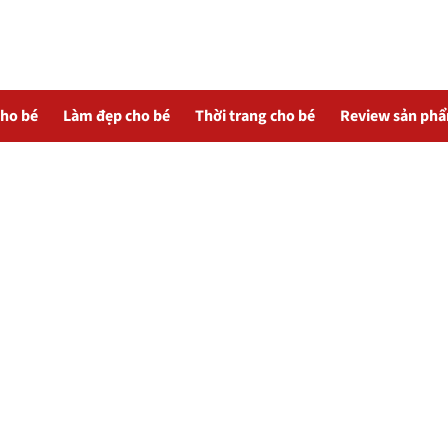
cho bé
Làm đẹp cho bé
Thời trang cho bé
Review sản ph