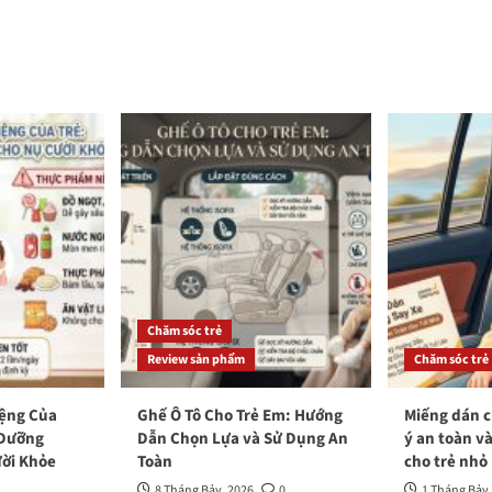
Chăm sóc trẻ
Review sản phẩm
Chăm sóc trẻ
iệng Của
Ghế Ô Tô Cho Trẻ Em: Hướng
Miếng dán c
 Dưỡng
Dẫn Chọn Lựa và Sử Dụng An
ý an toàn v
ời Khỏe
Toàn
cho trẻ nhỏ
8 Tháng Bảy, 2026
0
1 Tháng Bảy,