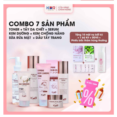
Thức:
Giải
Pháp
Hỗ
Trợ
Hấp
Thu
Dinh
Dưỡng
Cho
Trẻ