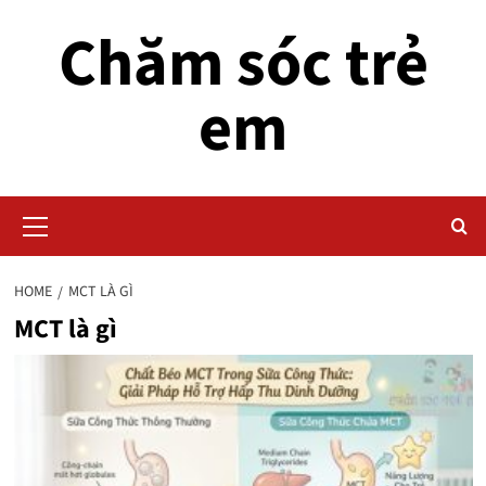
Skip
Chăm sóc trẻ
to
content
em
Primary
Menu
HOME
MCT LÀ GÌ
MCT là gì