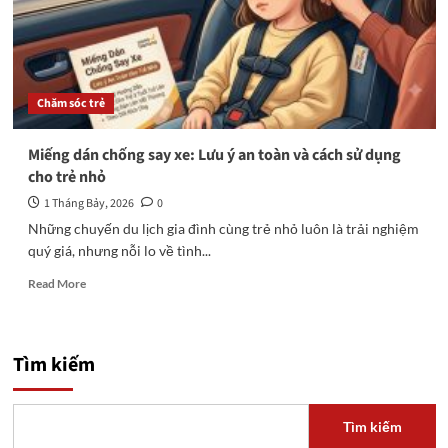
Chăm sóc trẻ
Miếng dán chống say xe: Lưu ý an toàn và cách sử dụng
cho trẻ nhỏ
1 Tháng Bảy, 2026
0
Những chuyến du lịch gia đình cùng trẻ nhỏ luôn là trải nghiệm
quý giá, nhưng nỗi lo về tình...
Read
Read More
more
about
Miếng
dán
Tìm kiếm
chống
say
xe:
Tìm kiếm
Lưu