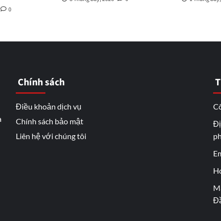
0
Chính sách
T
Điều khoản dịch vụ
Cô
a
Chính sách bảo mật
Đị
Liên hệ với chúng tôi
ph
Em
Ho
Mã
Đầ