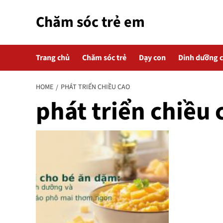
Skip
Chăm sóc trẻ em
to
content
Trang chủ
Chăm sóc trẻ
Dạy con
Dinh dưỡng 
HOME
PHÁT TRIỂN CHIỀU CAO
phát triển chiều 