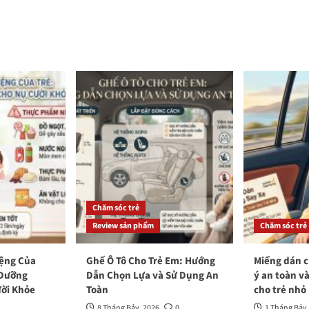
Chăm sóc trẻ
Review sản phẩm
Chăm sóc trẻ
iệng Của
Ghế Ô Tô Cho Trẻ Em: Hướng
Miếng dán c
 Dưỡng
Dẫn Chọn Lựa và Sử Dụng An
ý an toàn v
ời Khỏe
Toàn
cho trẻ nhỏ
8 Tháng Bảy, 2026
0
1 Tháng Bảy,