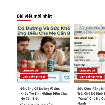
Bài viết mới nhất
Chăm sóc trẻ
Chăm sóc trẻ
Dinh dưỡng cho bé
Dinh dưỡng cho bé
Đồ Uống Có Đường Và Sức
Sức Khỏe Răng M
Khỏe Trẻ Em: Những Điều Cha
Trẻ: Chế Độ Dinh
Mẹ Cần Biết
“Vàng” Cho Nụ Cư
Mạnh
6 Tháng Tám, 2026
0