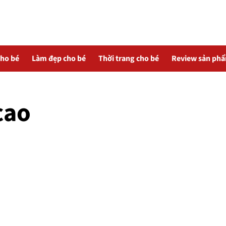
cho bé
Làm đẹp cho bé
Thời trang cho bé
Review sản ph
cao