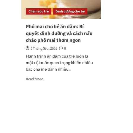
Chăm sóc trẻ
Dinh dưỡng cho bé
Phô mai cho bé ăn dặm: Bí
quyết dinh dưỡng và cách nấu
cháo phô mai thơm ngon
5 Tháng Sáu, 2026
0
Hành trình ăn dặm của trẻ luôn là
một cột mốc quan trọng khiến nhiều
bậc cha mẹ dành nhiều...
Read
Read More
more
about
Phô
mai
cho
bé
ăn
dặm:
Bí