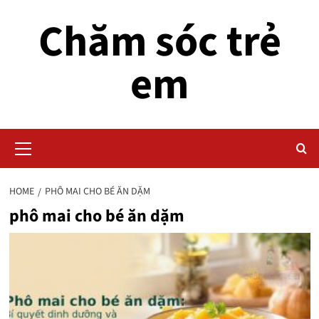
Skip
Chăm sóc trẻ
to
content
em
Primary
Menu
HOME
PHÔ MAI CHO BÉ ĂN DẶM
phô mai cho bé ăn dặm