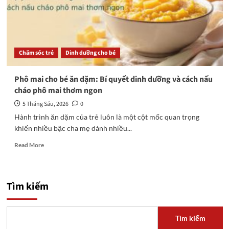
Chăm sóc trẻ
Dinh dưỡng cho bé
Phô mai cho bé ăn dặm: Bí quyết dinh dưỡng và cách nấu
cháo phô mai thơm ngon
5 Tháng Sáu, 2026
0
Hành trình ăn dặm của trẻ luôn là một cột mốc quan trọng
khiến nhiều bậc cha mẹ dành nhiều...
Read
Read More
more
about
Phô
mai
Tìm kiếm
cho
bé
ăn
Tìm kiếm
dặm: