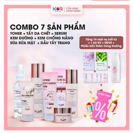
Thức:
Giải
Pháp
Hỗ
Trợ
Hấp
Thu
Dinh
Dưỡng
Cho
Trẻ