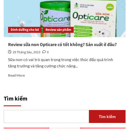
Dinh dưỡng cho bé
Review sản phẩm
Review sữa non Opticare có tốt không? Sản xuất ở đâu?
29 Tháng Sáu, 2023
0
Sữa non có vai trò quan trọng trong việc thúc đẩy quá trình
tăng trưởng và tăng cường chức năng...
Read
Read More
more
about
Review
sữa
Tìm kiếm
non
Opticare
có
Tìm kiếm
tốt
không?