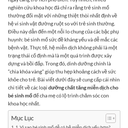
nghiên cứu khoa học đã chỉ ra rằng trẻ sinh mổ
thường đối mặt với những thiệt thòi nhất định về
hệ vi sinh vật đường ruột so với trẻ sinh thường.
Điều này dẫn đến một nỗi lo chung của các bậc phụ
huynh:
bé sinh mổ sức đề kháng yếu
và dễ mắc các
bệnh vặt.
Thực tế, hệ miễn dịch không phải là một
trạng thái cố định mà là một quá trình được xây
dựng và bồi đắp. Trong đó, dinh dưỡng chính là
“chìa khóa vàng” giúp thu hẹp khoảng cách về sức
khỏe cho trẻ. Bài viết dưới đây sẽ cung cấp cái nhìn
chi tiết về các loại
dưỡng chất tăng miễn dịch cho
bé sinh mổ
để cha mẹ có lộ trình chăm sóc con
khoa học nhất.
Mục Lục
1. Vì sao bé sinh mổ dễ có hệ miễn dịch yếu hơn?