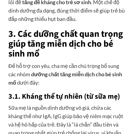
lõi để
tăng đề kháng cho trẻ sơ sinh
. Một chế độ
dinh dưỡng đa dạng, đúng thời điểm sẽ giúp trẻ bù
đắp những thiếu hụt ban đầu.
3. Các dưỡng chất quan trọng
giúp tăng miễn dịch cho bé
sinh mổ
Để hỗ trợ con yêu, cha mẹ cần chú trọng bổ sung
các nhóm
dưỡng chất tăng miễn dịch cho bé sinh
mổ
dưới đây:
3.1. Kháng thể tự nhiên (từ sữa mẹ)
Sữa mẹ là nguồn dinh dưỡng vô giá, chứa các
kháng thể như IgA, IgG giúp bảo vệ niêm mạc ruột
và hệ hô hấp của trẻ. Đây là “lá chắn” đầu tiên và
quan trọng nhất giúp trẻ chống lại virus, vi khuẩn