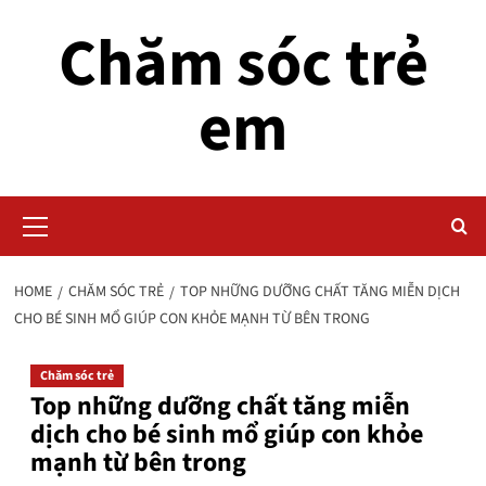
Skip
Chăm sóc trẻ
to
content
em
Primary
Menu
HOME
CHĂM SÓC TRẺ
TOP NHỮNG DƯỠNG CHẤT TĂNG MIỄN DỊCH
CHO BÉ SINH MỔ GIÚP CON KHỎE MẠNH TỪ BÊN TRONG
Chăm sóc trẻ
Top những dưỡng chất tăng miễn
dịch cho bé sinh mổ giúp con khỏe
mạnh từ bên trong