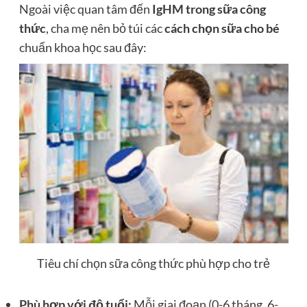
Ngoài việc quan tâm đến
IgHM trong sữa công
thức
, cha mẹ nên bỏ túi các
cách chọn sữa cho bé
chuẩn khoa học sau đây:
Tiêu chí chọn sữa công thức phù hợp cho trẻ
Phù hợp với độ tuổi:
Mỗi giai đoạn (0-6 tháng, 6-