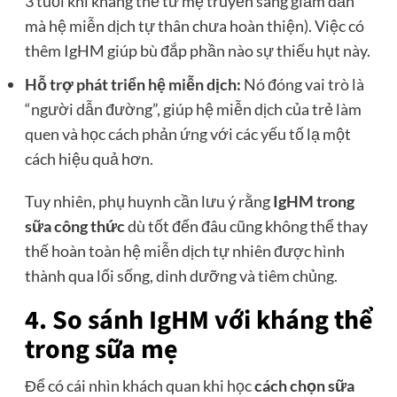
3 tuổi khi kháng thể từ mẹ truyền sang giảm dần
mà hệ miễn dịch tự thân chưa hoàn thiện). Việc có
thêm IgHM giúp bù đắp phần nào sự thiếu hụt này.
Hỗ trợ phát triển hệ miễn dịch:
Nó đóng vai trò là
“người dẫn đường”, giúp hệ miễn dịch của trẻ làm
quen và học cách phản ứng với các yếu tố lạ một
cách hiệu quả hơn.
Tuy nhiên, phụ huynh cần lưu ý rằng
IgHM trong
sữa công thức
dù tốt đến đâu cũng không thể thay
thế hoàn toàn hệ miễn dịch tự nhiên được hình
thành qua lối sống, dinh dưỡng và tiêm chủng.
4. So sánh IgHM với kháng thể
trong sữa mẹ
Để có cái nhìn khách quan khi học
cách chọn sữa