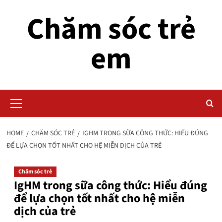
Skip
Chăm sóc trẻ
to
content
em
Primary
Menu
HOME
CHĂM SÓC TRẺ
IGHM TRONG SỮA CÔNG THỨC: HIỂU ĐÚNG
ĐỂ LỰA CHỌN TỐT NHẤT CHO HỆ MIỄN DỊCH CỦA TRẺ
Chăm sóc trẻ
IgHM trong sữa công thức: Hiểu đúng
để lựa chọn tốt nhất cho hệ miễn
dịch của trẻ