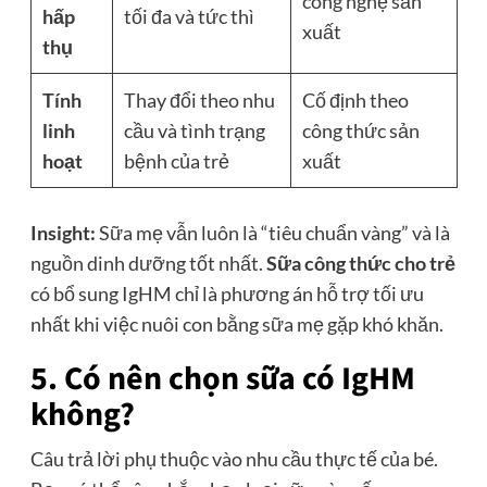
công nghệ sản
hấp
tối đa và tức thì
xuất
thụ
Tính
Thay đổi theo nhu
Cố định theo
linh
cầu và tình trạng
công thức sản
hoạt
bệnh của trẻ
xuất
Insight:
Sữa mẹ vẫn luôn là “tiêu chuẩn vàng” và là
nguồn dinh dưỡng tốt nhất.
Sữa công thức cho trẻ
có bổ sung IgHM chỉ là phương án hỗ trợ tối ưu
nhất khi việc nuôi con bằng sữa mẹ gặp khó khăn.
5. Có nên chọn sữa có IgHM
không?
Câu trả lời phụ thuộc vào nhu cầu thực tế của bé.