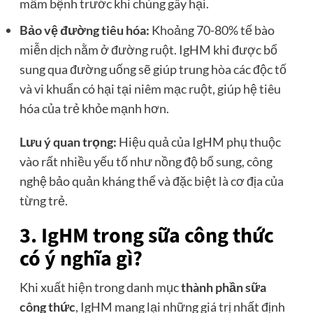
mầm bệnh trước khi chúng gây hại.
Bảo vệ đường tiêu hóa:
Khoảng 70-80% tế bào
miễn dịch nằm ở đường ruột. IgHM khi được bổ
sung qua đường uống sẽ giúp trung hòa các độc tố
và vi khuẩn có hại tại niêm mạc ruột, giúp hệ tiêu
hóa của trẻ khỏe mạnh hơn.
Lưu ý quan trọng:
Hiệu quả của IgHM phụ thuộc
vào rất nhiều yếu tố như nồng độ bổ sung, công
nghệ bảo quản kháng thể và đặc biệt là cơ địa của
từng trẻ.
3. IgHM trong sữa công thức
có ý nghĩa gì?
Khi xuất hiện trong danh mục
thành phần sữa
công thức
, IgHM mang lại những giá trị nhất định