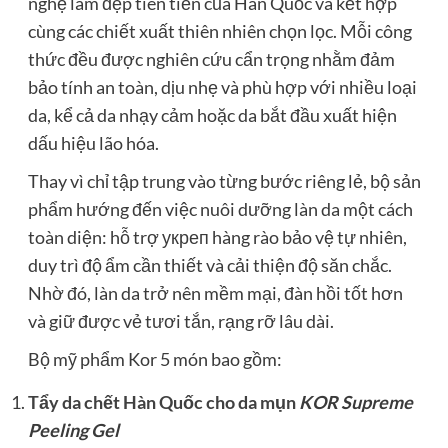
nghệ làm đẹp tiên tiến của Hàn Quốc và kết hợp
cùng các chiết xuất thiên nhiên chọn lọc. Mỗi công
thức đều được nghiên cứu cẩn trọng nhằm đảm
bảo tính an toàn, dịu nhẹ và phù hợp với nhiều loại
da, kể cả da nhạy cảm hoặc da bắt đầu xuất hiện
dấu hiệu lão hóa.
Thay vì chỉ tập trung vào từng bước riêng lẻ, bộ sản
phẩm hướng đến việc nuôi dưỡng làn da một cách
toàn diện: hỗ trợ укреп hàng rào bảo vệ tự nhiên,
duy trì độ ẩm cần thiết và cải thiện độ săn chắc.
Nhờ đó, làn da trở nên mềm mại, đàn hồi tốt hơn
và giữ được vẻ tươi tắn, rạng rỡ lâu dài.
Bộ mỹ phẩm Kor 5 món bao gồm:
Tẩy da chết Hàn Quốc cho da mụn
KOR Supreme
Peeling Gel