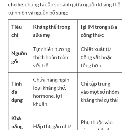
cho bé
, chúng ta cần so sánh giữa nguồn kháng thể
tự nhiên và nguồn bổ sung:
Tiêu
Kháng thể trong
IgHM trong sữa
chí
sữa mẹ
công thức
Tự nhiên, tương
Chiết xuất từ
Nguồn
thích hoàn toàn
động vật hoặc
gốc
với trẻ
tổng hợp
Chứa hàng ngàn
Tính
Chỉ tập trung
loại kháng thể,
đa
vào một số nhóm
hormone, lợi
dạng
kháng thể cụ thể
khuẩn
Khả
Phụ thuộc vào
năng
Hấp thụ gần như