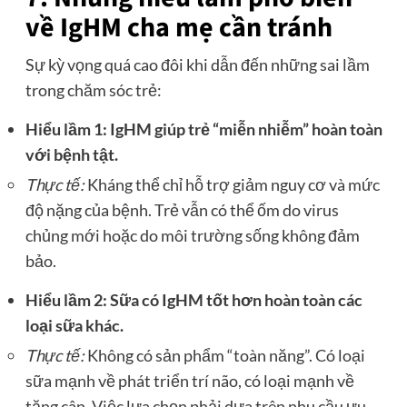
về IgHM cha mẹ cần tránh
Sự kỳ vọng quá cao đôi khi dẫn đến những sai lầm
trong chăm sóc trẻ:
Hiểu lầm 1: IgHM giúp trẻ “miễn nhiễm” hoàn toàn
với bệnh tật.
Thực tế:
Kháng thể chỉ hỗ trợ giảm nguy cơ và mức
độ nặng của bệnh. Trẻ vẫn có thể ốm do virus
chủng mới hoặc do môi trường sống không đảm
bảo.
Hiểu lầm 2: Sữa có IgHM tốt hơn hoàn toàn các
loại sữa khác.
Thực tế:
Không có sản phẩm “toàn năng”. Có loại
sữa mạnh về phát triển trí não, có loại mạnh về
tăng cân. Việc lựa chọn phải dựa trên nhu cầu ưu