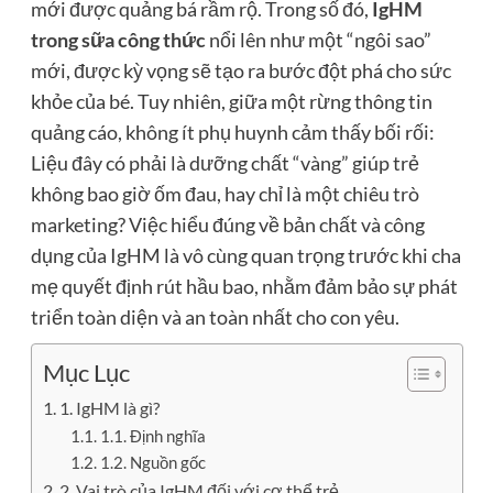
mới được quảng bá rầm rộ. Trong số đó,
IgHM
trong sữa công thức
nổi lên như một “ngôi sao”
mới, được kỳ vọng sẽ tạo ra bước đột phá cho sức
khỏe của bé. Tuy nhiên, giữa một rừng thông tin
quảng cáo, không ít phụ huynh cảm thấy bối rối:
Liệu đây có phải là dưỡng chất “vàng” giúp trẻ
không bao giờ ốm đau, hay chỉ là một chiêu trò
marketing? Việc hiểu đúng về bản chất và công
dụng của IgHM là vô cùng quan trọng trước khi cha
mẹ quyết định rút hầu bao, nhằm đảm bảo sự phát
triển toàn diện và an toàn nhất cho con yêu.
Mục Lục
1. IgHM là gì?
1.1. Định nghĩa
1.2. Nguồn gốc
2. Vai trò của IgHM đối với cơ thể trẻ