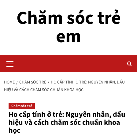
Skip
Chăm sóc trẻ
to
content
em
Primary
Menu
HOME
CHĂM SÓC TRẺ
HO CẤP TÍNH Ở TRẺ: NGUYÊN NHÂN, DẤU
HIỆU VÀ CÁCH CHĂM SÓC CHUẨN KHOA HỌC
Chăm sóc trẻ
Ho cấp tính ở trẻ: Nguyên nhân, dấu
hiệu và cách chăm sóc chuẩn khoa
học