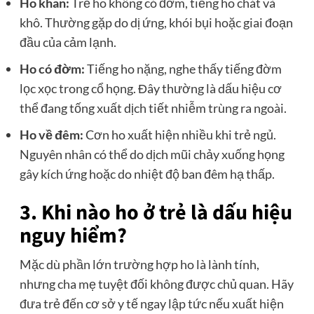
Ho khan:
Trẻ ho không có đờm, tiếng ho chát và
khô. Thường gặp do dị ứng, khói bụi hoặc giai đoạn
đầu của cảm lạnh.
Ho có đờm:
Tiếng ho nặng, nghe thấy tiếng đờm
lọc xọc trong cổ họng. Đây thường là dấu hiệu cơ
thể đang tống xuất dịch tiết nhiễm trùng ra ngoài.
Ho về đêm:
Cơn ho xuất hiện nhiều khi trẻ ngủ.
Nguyên nhân có thể do dịch mũi chảy xuống họng
gây kích ứng hoặc do nhiệt độ ban đêm hạ thấp.
3. Khi nào ho ở trẻ là dấu hiệu
nguy hiểm?
Mặc dù phần lớn trường hợp ho là lành tính,
nhưng cha mẹ tuyệt đối không được chủ quan. Hãy
đưa trẻ đến cơ sở y tế ngay lập tức nếu xuất hiện