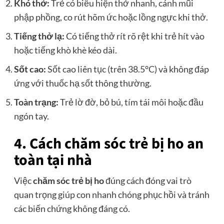
Khó thở:
Trẻ có biểu hiện thở nhanh, cánh mũi
phập phồng, co rút hõm ức hoặc lồng ngực khi thở.
Tiếng thở lạ:
Có tiếng thở rít rõ rệt khi trẻ hít vào
hoặc tiếng khò khè kéo dài.
Sốt cao:
Sốt cao liên tục (trên 38.5°C) và không đáp
ứng với thuốc hạ sốt thông thường.
Toàn trạng:
Trẻ lờ đờ, bỏ bú, tím tái môi hoặc đầu
ngón tay.
4. Cách chăm sóc trẻ bị ho an
toàn tại nhà
Việc
chăm sóc trẻ bị ho
đúng cách đóng vai trò
quan trọng giúp con nhanh chóng phục hồi và tránh
các biến chứng không đáng có.