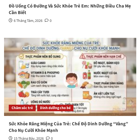
Đồ Uống Có Đường Và Sức Khỏe Trẻ Em: Những Điều Cha Mẹ
Cần Biết
6 Tháng Tám, 2026
0
Chăm sóc trẻ
Dinh dưỡng cho bé
Sức Khỏe Răng Miệng Của Trẻ: Chế Độ Dinh Dưỡng “Vàng”
Cho Nụ Cười Khỏe Mạnh
15 Tháng Bảy, 2026
0