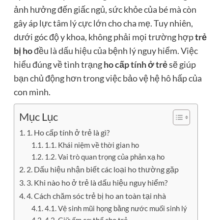
ảnh hưởng đến giấc ngủ, sức khỏe của bé mà còn
gây áp lực tâm lý cực lớn cho cha mẹ. Tuy nhiên,
dưới góc độ y khoa, không phải mọi trường hợp
trẻ
bị ho
đều là dấu hiệu của bệnh lý nguy hiểm. Việc
hiểu đúng về tình trạng
ho cấp tính ở trẻ
sẽ giúp
bạn chủ động hơn trong việc bảo vệ hệ hô hấp của
con mình.
Mục Lục
1. Ho cấp tính ở trẻ là gì?
1.1. Khái niệm về thời gian ho
1.2. Vai trò quan trọng của phản xạ ho
2. Dấu hiệu nhận biết các loại ho thường gặp
3. Khi nào ho ở trẻ là dấu hiệu nguy hiểm?
4. Cách chăm sóc trẻ bị ho an toàn tại nhà
4.1. Vệ sinh mũi họng bằng nước muối sinh lý