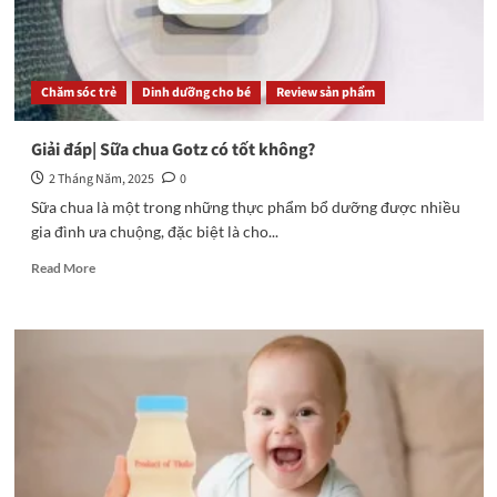
Chăm sóc trẻ
Dinh dưỡng cho bé
Review sản phẩm
Giải đáp| Sữa chua Gotz có tốt không?
2 Tháng Năm, 2025
0
Sữa chua là một trong những thực phẩm bổ dưỡng được nhiều
gia đình ưa chuộng, đặc biệt là cho...
Read
Read More
more
about
Giải
đáp|
Sữa
chua
Gotz
có
tốt
không?