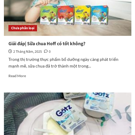
nào
phù
hợp
nhất
Chưa phân loại
Giải đáp| Sữa chua Hoff có tốt không?
2 Tháng Năm, 2025
0
Trong thị trường thực phẩm bổ dưỡng ngày càng phát triển
mạnh mẽ, sữa chua đã trở thành một trong...
Read
Read More
more
about
Giải
đáp|
Sữa
chua
Hoff
có
tốt
không?