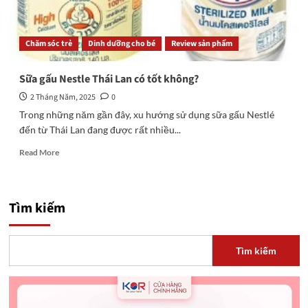
Chăm sóc trẻ
Dinh dưỡng cho bé
Review sản phẩm
Sữa gấu Nestle Thái Lan có tốt không?
2 Tháng Năm, 2025
0
Trong những năm gần đây, xu hướng sử dụng sữa gấu Nestlé
đến từ Thái Lan đang được rất nhiều...
Read
Read More
more
about
Sữa
gấu
Tìm kiếm
Nestle
Thái
Lan
Tìm kiếm
có
tốt
không?