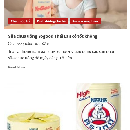
Chăm sóc trẻ
Dinh dưỡng cho bé
Review sản phẩm
Sữa chua uống Yogood Thái Lan có tốt không
2 Tháng Năm, 2025
0
Trong những năm gần đây, xu hướng tiêu dùng các sản phẩm
sữa chua uống đã ngày càng trở nên...
Read
Read More
more
about
Sữa
chua
uống
Yogood
Thái
Lan
có
tốt
không