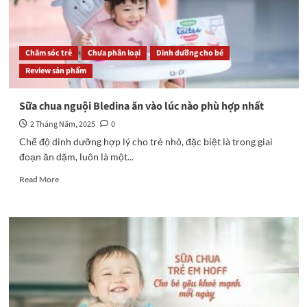
Chăm sóc trẻ
Chưa phân loại
Dinh dưỡng cho bé
Review sản phẩm
Sữa chua nguội Bledina ăn vào lúc nào phù hợp nhất
2 Tháng Năm, 2025
0
Chế độ dinh dưỡng hợp lý cho trẻ nhỏ, đặc biệt là trong giai
đoạn ăn dặm, luôn là một...
Read
Read More
more
about
Sữa
chua
nguội
Bledina
ăn
vào
lúc