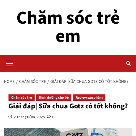
Skip
Chăm sóc trẻ
to
content
em
Primary
Menu
HOME
CHĂM SÓC TRẺ
GIẢI ĐÁP| SỮA CHUA GOTZ CÓ TỐT KHÔNG?
Chăm sóc trẻ
Dinh dưỡng cho bé
Review sản phẩm
Giải đáp| Sữa chua Gotz có tốt không?
2 Tháng Năm, 2025
0