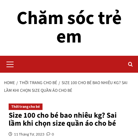
Skip
Chăm sóc trẻ
to
content
em
Primary
Menu
HOME
THỜI TRANG CHO BÉ
SIZE 100 CHO BÉ BAO NHIÊU KG? SAI
LẦM KHI CHỌN SIZE QUẦN ÁO CHO BÉ
Thời trang cho bé
Size 100 cho bé bao nhiêu kg? Sai
lầm khi chọn size quần áo cho bé
11 Tháng Tư, 2023
0