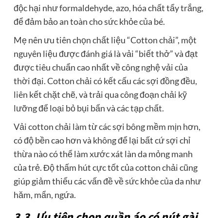
độc hại như formaldehyde, azo, hóa chất tẩy trắng,
để đảm bảo an toàn cho sức khỏe của bé.
Mẹ nên ưu tiên chọn chất liệu “Cotton chải”, một
nguyên liệu được đánh giá là vải “biết thở” và đạt
được tiêu chuẩn cao nhất về công nghệ vải của
thời đại. Cotton chải có kết cấu các sợi đồng đều,
liên kết chặt chẽ, và trải qua công đoạn chải kỹ
lưỡng để loại bỏ bụi bẩn và các tạp chất.
Vải cotton chải làm từ các sợi bông mềm mịn hơn,
có độ bền cao hơn và không để lại bất cứ sợi chỉ
thừa nào có thể làm xước xát làn da mỏng manh
của trẻ. Độ thấm hút cực tốt của cotton chải cũng
giúp giảm thiểu các vấn đề về sức khỏe của da như
hăm, mẩn, ngứa.
3.3. Ưu tiên chọn quần áo có nút gài