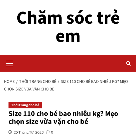
Skip
Chăm sóc trẻ
to
content
em
Primary
Menu
HOME
THỜI TRANG CHO BÉ
SIZE 110 CHO BÉ BAO NHIÊU KG? MẸO
CHỌN SIZE VỪA VẶN CHO BÉ
Thời trang cho bé
Size 110 cho bé bao nhiêu kg? Mẹo
chọn size vừa vặn cho bé
25 Tháng Tư, 2023
0