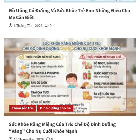
Đồ Uống Có Đường Và Sức Khỏe Trẻ Em: Những Điều Cha
Mẹ Cần Biết
6 Tháng Tám, 2026
0
Chăm sóc trẻ
Dinh dưỡng cho bé
Sức Khỏe Răng Miệng Của Trẻ: Chế Độ Dinh Dưỡng
“Vàng” Cho Nụ Cười Khỏe Mạnh
15 Tháng Bảy, 2026
0