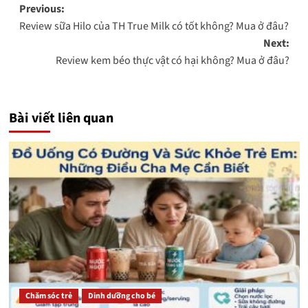
Post
Previous:
Review sữa Hilo của TH True Milk có tốt không? Mua ở đâu?
navigation
Next:
Review kem béo thực vật có hại không? Mua ở đâu?
Bài viết liên quan
Chăm sóc trẻ
Dinh dưỡng cho bé