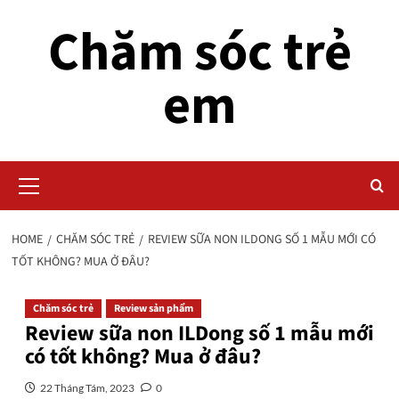
Skip
Chăm sóc trẻ
to
content
em
Primary
Menu
HOME
CHĂM SÓC TRẺ
REVIEW SỮA NON ILDONG SỐ 1 MẪU MỚI CÓ
TỐT KHÔNG? MUA Ở ĐÂU?
Chăm sóc trẻ
Review sản phẩm
Review sữa non ILDong số 1 mẫu mới
có tốt không? Mua ở đâu?
22 Tháng Tám, 2023
0