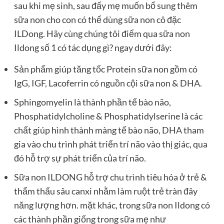
sau khi mẹ sinh, sau đấy mẹ muốn bổ sung thêm
sữa non cho con có thể dùng sữa non cô đặc
ILDong. Hãy cùng chúng tôi điểm qua sữa non
Ildong số 1 có tác dụng gì? ngay dưới đây:
Sản phẩm giúp tăng tốc Protein sữa non gồm có
IgG, IGF, Lacoferrin có nguồn cội sữa non & DHA.
Sphingomyelin là thành phần tế bào não,
Phosphatidylcholine & Phosphatidylserine là các
chất giúp hình thành màng tế bào não, DHA tham
gia vào chu trình phát triển trí não vào thị giác, qua
đó hỗ trợ sự phát triển của trí não.
Sữa non ILDONG hỗ trợ chu trình tiêu hóa ở trẻ &
thẩm thấu sâu canxi nhằm làm ruột trẻ tràn đây
năng lượng hơn. mặt khác, trong sữa non Ildong có
các thành phần giống trong sữa mẹ như