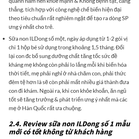
quanh năm nên khỏe mạnh & Không bệnh tật, căng
thẳng. tích hợp với công nghệ chế biến hiện đại
theo tiêu chuẩn rất nghiêm ngặt để tạo ra dòng SP
ưng ý nhất cho trẻ.
Sữa non ILDong số một, ngày áp dụng từ 1-2 gói vị
chi 1 hộp bé sử dụng trong khoảng 1,5 tháng. Đổi
lại con đc bổ sung dưỡng chất tăng tốc sức đề
kháng mẹ không còn phải lo lắng mỗi khi biến hóa
thời tiết, mẹ phải nghỉ ở nhà chăm con, phải thức
đêm tệ hơn là sẽ còn phải mất nhiều giá thành đưa
con đi khám. Ngoài ra, khi con khỏe khoắn, ăn ngủ
tốt sẽ tăng trưởng & phát triển ưng ý nhất mà các
mẹ ở Hàn Quốc rất ưa chuộng.
2.4. Review sữa non ILDong số 1 mẫu
mới có tốt không từ khách hàng