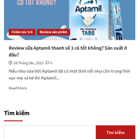
Chăm sóc trẻ
Review sản phẩm
Review sữa Aptamil thanh số 1 có tốt không? Sản xuất ở
đâu?
28 Tháng Sáu, 2023
0
Nếu như sữa bột Aptamil đã có một thời nổi như cồn trong lĩnh
vực mẹ và bé thì Aptamil...
Read
Read More
more
about
Review
sữa
Tìm kiếm
Aptamil
thanh
số
Tìm kiếm
1