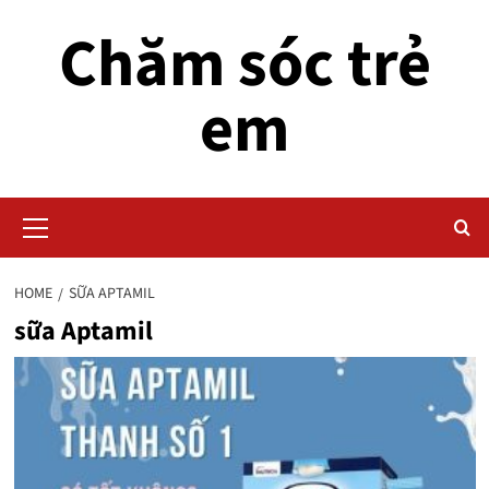
Skip
Chăm sóc trẻ
to
content
em
Primary
Menu
HOME
SỮA APTAMIL
sữa Aptamil