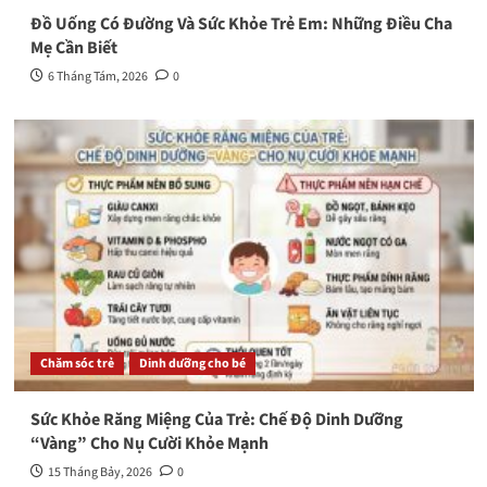
Đồ Uống Có Đường Và Sức Khỏe Trẻ Em: Những Điều Cha
Mẹ Cần Biết
6 Tháng Tám, 2026
0
Chăm sóc trẻ
Dinh dưỡng cho bé
Sức Khỏe Răng Miệng Của Trẻ: Chế Độ Dinh Dưỡng
“Vàng” Cho Nụ Cười Khỏe Mạnh
15 Tháng Bảy, 2026
0