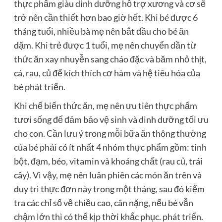
thực phẩm giàu dinh dưỡng hỗ trợ xương và cơ sẽ
trở nên cần thiết hơn bao giờ hết. Khi bé được 6
tháng tuổi, nhiều bà mẹ nên bắt đầu cho bé ăn
dặm. Khi trẻ được 1 tuổi, mẹ nên chuyển dần từ
thức ăn xay nhuyễn sang cháo đặc và băm nhỏ thịt,
cá, rau, củ để kích thích cơ hàm và hệ tiêu hóa của
bé phát triển.
Khi chế biến thức ăn, mẹ nên ưu tiên thực phẩm
tươi sống để đảm bảo vệ sinh và dinh dưỡng tối ưu
cho con. Cần lưu ý trong mỗi bữa ăn thông thường
của bé phải có ít nhất 4 nhóm thực phẩm gồm: tinh
bột, đạm, béo, vitamin và khoáng chất (rau củ, trái
cây). Vì vậy, mẹ nên luân phiên các món ăn trên và
duy trì thực đơn này trong một tháng, sau đó kiểm
tra các chỉ số về chiều cao, cân nặng, nếu bé vẫn
chậm lớn thì có thể kịp thời khắc phục. phát triển.