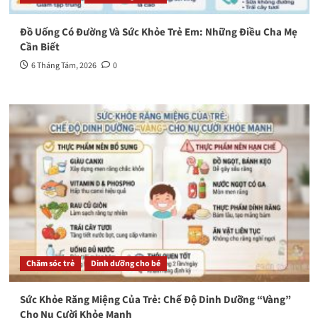
Đồ Uống Có Đường Và Sức Khỏe Trẻ Em: Những Điều Cha Mẹ
Cần Biết
6 Tháng Tám, 2026
0
Chăm sóc trẻ
Dinh dưỡng cho bé
Sức Khỏe Răng Miệng Của Trẻ: Chế Độ Dinh Dưỡng “Vàng”
Cho Nụ Cười Khỏe Mạnh