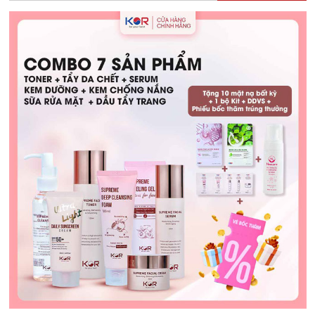
Con
Bú
Được
Không?
Hướng
Dẫn
Chăm
Sóc
An
Toàn