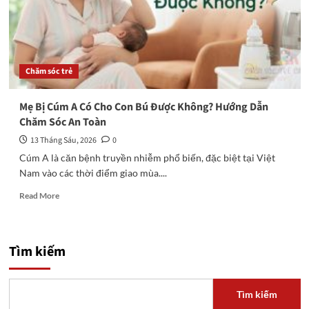
Chăm sóc trẻ
Mẹ Bị Cúm A Có Cho Con Bú Được Không? Hướng Dẫn
Chăm Sóc An Toàn
13 Tháng Sáu, 2026
0
Cúm A là căn bệnh truyền nhiễm phổ biến, đặc biệt tại Việt
Nam vào các thời điểm giao mùa....
Read
Read More
more
about
Mẹ
Bị
Tìm kiếm
Cúm
A
Có
Tìm kiếm
Cho