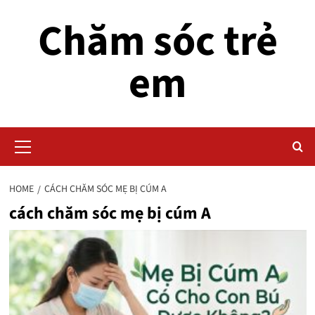
Skip
Chăm sóc trẻ
to
content
em
Primary
Menu
HOME
CÁCH CHĂM SÓC MẸ BỊ CÚM A
cách chăm sóc mẹ bị cúm A