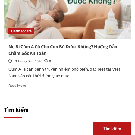
Chăm sóc trẻ
Mẹ Bị Cúm A Có Cho Con Bú Được Không? Hướng Dẫn
Chăm Sóc An Toàn
13 Tháng Sáu, 2026
0
Cúm A là căn bệnh truyền nhiễm phổ biến, đặc biệt tại Việt
Nam vào các thời điểm giao mùa....
Read
Read More
more
about
Mẹ
Bị
Tìm kiếm
Cúm
A
Có
Tìm kiếm
Cho