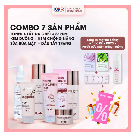
Con
Bú
Được
Không?
Hướng
Dẫn
Chăm
Sóc
An
Toàn