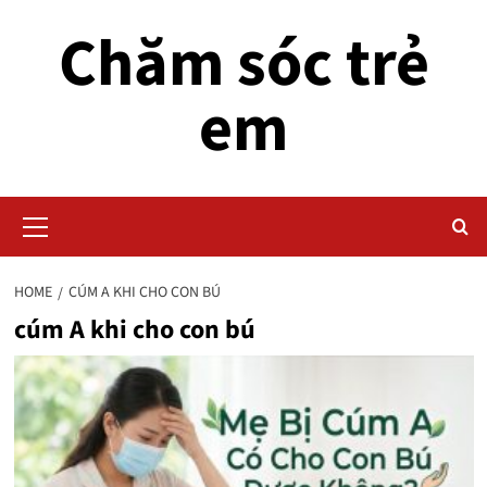
Skip
Chăm sóc trẻ
to
content
em
Primary
Menu
HOME
CÚM A KHI CHO CON BÚ
cúm A khi cho con bú