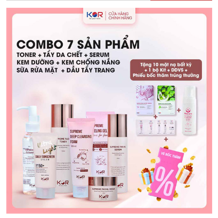
Con
Bú
Được
Không?
Hướng
Dẫn
Chăm
Sóc
An
Toàn