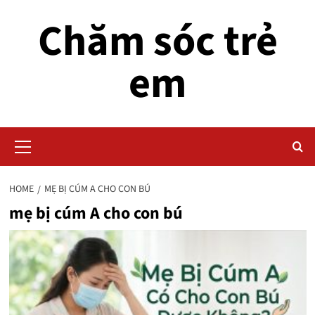
Skip
Chăm sóc trẻ
to
content
em
Primary
Menu
HOME
MẸ BỊ CÚM A CHO CON BÚ
mẹ bị cúm A cho con bú