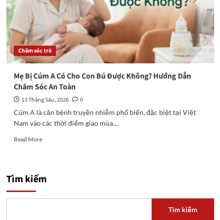
Chăm sóc trẻ
Mẹ Bị Cúm A Có Cho Con Bú Được Không? Hướng Dẫn
Chăm Sóc An Toàn
13 Tháng Sáu, 2026
0
Cúm A là căn bệnh truyền nhiễm phổ biến, đặc biệt tại Việt
Nam vào các thời điểm giao mùa....
Read
Read More
more
about
Mẹ
Bị
Tìm kiếm
Cúm
A
Có
Tìm kiếm
Cho