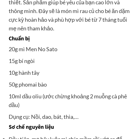
thiết. Sản phẩm giúp bé yêu của bạn cao lớn và
thông minh. Đây sẽ là món mì rau củ cho bé ăn dặm
cực kỳ hoàn hảo và phù hợp với bé từ 7 tháng tuổi
mẹ nên tham khảo.
Chuẩn bị
20g mì Men No Sato
15g bí ngòi
10g hành tây
50g phomai bào
10ml dầu oliu (ước chừng khoảng 2 muỗng cà phê
dầu)
Dụng cụ: Nồi, dao, bát, thìa,…
Sơ chế nguyên liệu