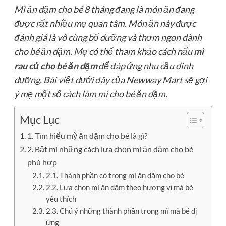
Mì ăn dặm cho bé 8 tháng đang là món ăn đang
được rất nhiều mẹ quan tâm. Món ăn này được
đánh giá là vô cùng bổ dưỡng và thơm ngon dành
cho bé ăn dặm. Mẹ có thể tham khảo cách nấu
mì
rau củ cho bé ăn dặm
để đáp ứng nhu cầu dinh
dưỡng. Bài viết dưới đây của Newway Mart sẽ gợi
ý mẹ một số cách làm mì cho bé ăn dặm.
Mục Lục
1. Tìm hiểu mỳ ăn dặm cho bé là gì?
2. Bật mí những cách lựa chọn mì ăn dặm cho bé
phù hợp
2.1. Thành phần có trong mì ăn dặm cho bé
2.2. Lựa chọn mì ăn dặm theo hương vị mà bé
yêu thích
2.3. Chú ý những thành phần trong mì mà bé dị
ứng