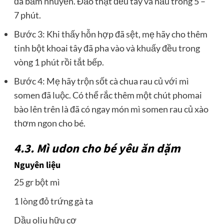
đã băm nhuyễn. Đảo thật đều tay và nấu trong 5 –
7 phút.
Bước 3: Khi thấy hỗn hợp đã sệt, mẹ hãy cho thêm
tinh bột khoai tây đã pha vào và khuấy đều trong
vòng 1 phút rồi tắt bếp.
Bước 4: Mẹ hãy trộn sốt cà chua rau củ với mì
somen đã luộc. Có thể rắc thêm một chút phomai
bào lên trên là đã có ngay món mì somen rau củ xào
thơm ngon cho bé.
4.3. Mì udon cho bé yêu ăn dặm
Nguyên liệu
25 gr bột mì
1 lòng đỏ trứng gà ta
Dầu oliu hữu cơ