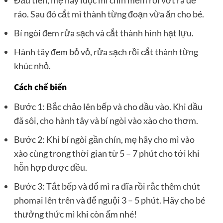
Đầu tiên, mẹ hãy luộc mì chín mềm rồi vớt ra để
ráo. Sau đó cắt mì thành từng đoạn vừa ăn cho bé.
Bí ngòi đem rửa sạch và cắt thành hình hạt lựu.
Hành tây đem bỏ vỏ, rửa sạch rồi cắt thành từng
khúc nhỏ.
Cách chế biến
Bước 1: Bắc chảo lên bếp và cho dầu vào. Khi dầu
đã sôi, cho hành tây và bí ngòi vào xào cho thơm.
Bước 2: Khi bí ngòi gần chín, mẹ hãy cho mì vào
xào cùng trong thời gian từ 5 – 7 phút cho tới khi
hỗn hợp được đều.
Bước 3: Tắt bếp và đổ mì ra đĩa rồi rắc thêm chút
phomai lên trên và để nguội 3 – 5 phút. Hãy cho bé
thưởng thức mì khi còn ấm nhé!