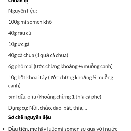
Chuẩn bị
Nguyên liệu:
100g mì somen khô
40g rau củ
10g ức gà
40g cà chua (1 quả cà chua)
6g phô mai (ước chừng khoảng ⅓ muỗng canh)
10g bột khoai tây (ước chừng khoảng ½ muỗng
canh)
5ml dầu oliu (khoảng chừng 1 thìa cà phê)
Dụng cụ: Nồi, chảo, dao, bát, thìa,…
Sơ chế nguyên liệu
Đầu tiên, mẹ hãy luộc mì somen sơ qua với nước