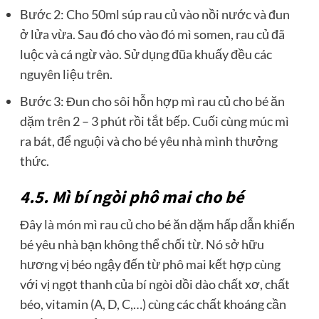
Bước 2: Cho 50ml súp rau củ vào nồi nước và đun
ở lửa vừa. Sau đó cho vào đó mì somen, rau củ đã
luộc và cá ngừ vào. Sử dụng đũa khuấy đều các
nguyên liệu trên.
Bước 3: Đun cho sôi hỗn hợp mì rau củ cho bé ăn
dặm trên 2 – 3 phút rồi tắt bếp. Cuối cùng múc mì
ra bát, để nguội và cho bé yêu nhà mình thưởng
thức.
4.5. Mì bí ngòi phô mai cho bé
Đây là món mì rau củ cho bé ăn dặm hấp dẫn khiến
bé yêu nhà bạn không thể chối từ. Nó sở hữu
hương vị béo ngậy đến từ phô mai kết hợp cùng
với vị ngọt thanh của bí ngòi dồi dào chất xơ, chất
béo, vitamin (A, D, C,…) cùng các chất khoáng cần