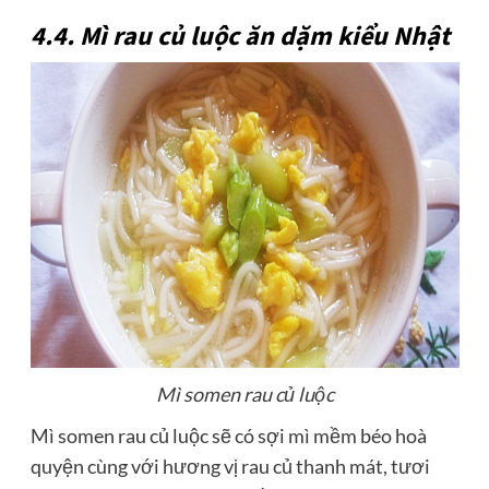
4.4. Mì rau củ luộc ăn dặm kiểu Nhật
Mì somen rau củ luộc
Mì somen rau củ luộc sẽ có sợi mì mềm béo hoà
quyện cùng với hương vị rau củ thanh mát, tươi