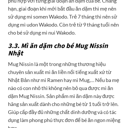
phù hợp với từng giai đoạn ăn dặm của bé. Chẳng
hạn, giai đoạn khi mới bắt đầu ăn dặm thì mẹ nên
sử dụng mì somen Wakodo. Trẻ 7 tháng thì nên sử
dụng mì udon Wakodo. Còn trẻ từ 9 tháng tuổi nên
cho bé sử dụng mì nui Wakodo.
3.3. Mì ăn dặm cho bé Mug Nissin
Nhật
Mug Nissin là một trong những thương hiệu
chuyên sản xuất mì ăn liền nổi tiếng xuất xứ từ
Nhật Bản như mì Ramen hay mì Mug,… Nếu ba mẹ
nào có con nhỏ thì không nên bỏ qua được mì ăn
dặm Mug Nissin. Sản phẩm mì ăn dặm này được
hãng sản xuất dành cho những bé từ 1 tuổi trở lên.
Giúp cấp đầy đủ những chất dinh dưỡng và có tác
dụng làm phong phú thực đơn để bé ăn ngon miệng