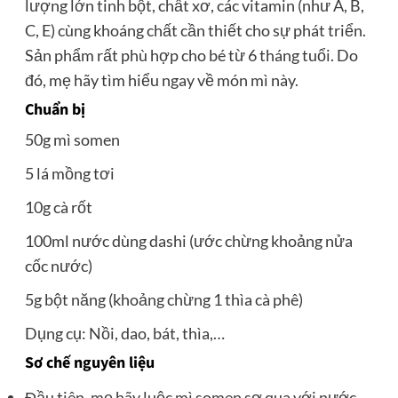
lượng lớn tinh bột, chất xơ, các vitamin (như A, B,
C, E) cùng khoáng chất cần thiết cho sự phát triển.
Sản phẩm rất phù hợp cho bé từ 6 tháng tuổi. Do
đó, mẹ hãy tìm hiểu ngay về món mì này.
Chuẩn bị
50g mì somen
5 lá mồng tơi
10g cà rốt
100ml nước dùng dashi (ước chừng khoảng nửa
cốc nước)
5g bột năng (khoảng chừng 1 thìa cà phê)
Dụng cụ: Nồi, dao, bát, thìa,…
Sơ chế nguyên liệu
Đầu tiên, mẹ hãy luộc mì somen sơ qua với nước