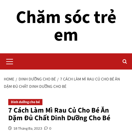
Skip
Chăm sóc trẻ
to
content
em
Primary
Menu
HOME
DINH DƯỠNG CHO BÉ
7 CÁCH LÀM MÌ RAU CỦ CHO BÉ ĂN
DẶM ĐỦ CHẤT DINH DƯỠNG CHO BÉ
Dinh dưỡng cho bé
7 Cách Làm Mì Rau Củ Cho Bé Ăn
Dặm Đủ Chất Dinh Dưỡng Cho Bé
18 Tháng Ba, 2023
0